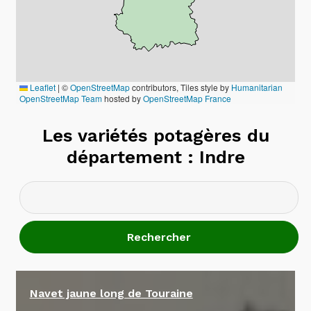
l
d
m
e
n
Leaflet
|
©
OpenStreetMap
contributors, Tiles style by
Humanitarian
u
OpenStreetMap Team
hosted by
OpenStreetMap France
Les variétés potagères du
département : Indre
Navet jaune long de Touraine